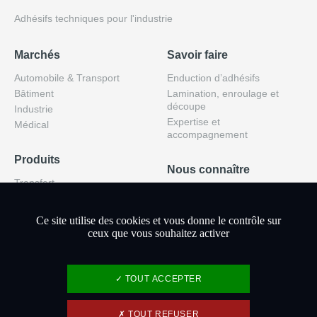
Adhésifs techniques pour l'industrie
Marchés
Savoir faire
Automobile & Transport
Enduction d’adhésifs
Bâtiment
Lamination, enroulage et
découpe
Industrie
Expertise et
Médical
accompagnement
Produits
Nous connaître
Transfert
Qui sommes-nous ?
Transfert grille
Nos équipes
Double-face
Ce site utilise des cookies et vous donne le contrôle sur
Nos engagements
Simple-face
ceux que vous souhaitez activer
Actualités
TOUT ACCEPTER
TOUT REFUSER