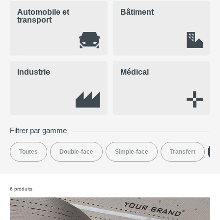
Automobile et
Bâtiment
transport
Industrie
Médical
Filtrer par gamme
Toutes
Double-face
Simple-face
Transfert
T
6 produits